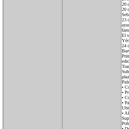
20 
20 d
Seb
23 d
ayu
fami
El 
Yér
24 
Bar
Pri
edi
Tra
Sub
pla
Paí
• C
• P
• 
• P
Ubi
• 
Su
Po
• D