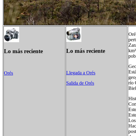
Oré
pert
Zar
Lo más reciente
Lo más reciente
km²
pob
Geo
Est
Llegada a Orés
Orés
geog
río 
Salida de Orés
Biel
Hist
Com
Este
Est
Los
Haci
pos