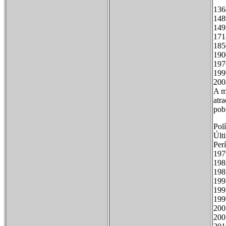
136
148
149
171
185
190
197
199
2008
A me
atr
pobl
Polí
Últ
Pe
19
20
200