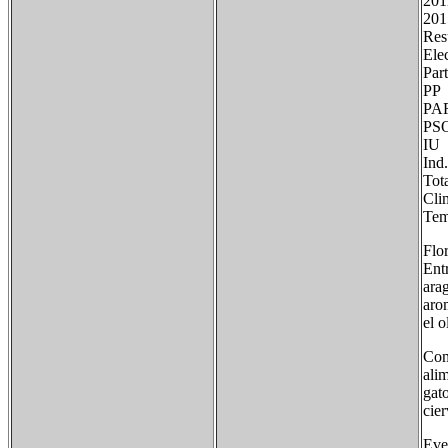
201
201
Res
Ele
Pa
P
P
P
T
Cli
Tem
Flo
Entr
arag
aro
el o
Com
alim
gato
cier
Eve