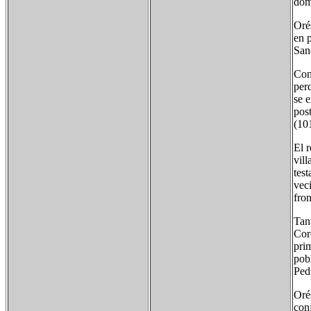
dom
Oré
en 
Sanc
Con
per
se 
post
(10
El r
vill
test
veci
fron
Tan
Cor
pri
pob
Pedr
Oré
conf