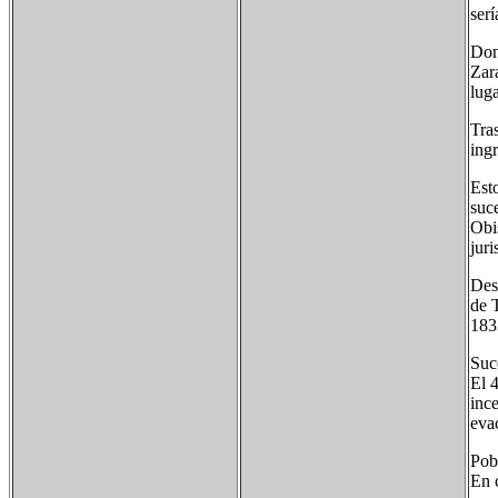
ser
Don
Zar
lug
Tras
ing
Est
suc
Obi
jur
Des
de 
183
Suc
El 
inc
eva
Pob
En 