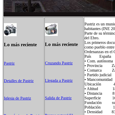
Pastriz es un muni
habitantes (INE 20
Parte de su términ
del Ebro.
Los primeros docum
Lo más reciente
Lo más reciente
como pueblo entre 
Ordenanzas en el 
País España
• Com. autón
Cruzando Pastriz
Pastriz
• Provincia Za
• Comarca Za
• Partido judi
• Mancomunidad 
Llegada a Pastriz
Detalles de Pastriz
Ubicación 41°37
• Altitud 18
• Distancia 8 
Salida de Pastriz
Superficie 16
Iglesia de Pastriz
Fundación ss. 
Población 1.35
• Densidad 83,