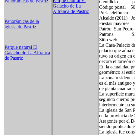
Parque natural El
Panorámicas de Pastriz
Gentilicio pastri
Galacho de La
Código postal 5
Alfranca de Pastriz
Pref. telefón
Alcalde (2011) Jo
Panorámicas de la
Fiestas mayores
iglesia de Pastriz
Patrón San Pedro
Patrona San
Sitio web
La Casa-Palacio de
Parque natural El
palacio que aúna e
Galacho de La Alfranca
tuvo su origen en 
de Pastriz
decora el torreón c
En la actualidad p
geométrico al esti
La zona residencial
es el más antiguo y
de planta cuadrada
La superficie mural
segundo cuerpo pre
interiormente ha su
La iglesia de San P
en la provincia de
Aragonés por el De
siendo publicado e
La iglesia fue cons