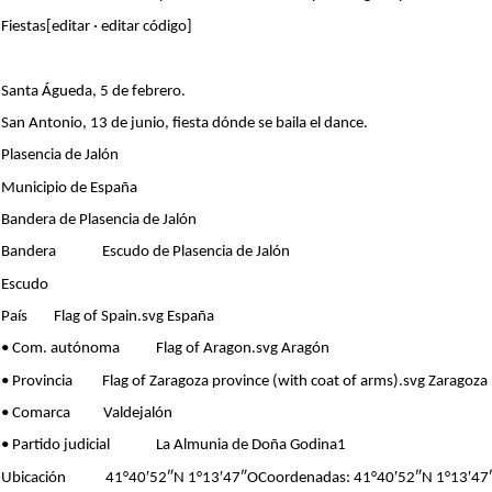
Fiestas[editar · editar código]
Santa Águeda, 5 de febrero.
San Antonio, 13 de junio, fiesta dónde se baila el dance.
Plasencia de Jalón
Municipio de España
Bandera de Plasencia de Jalón
Bandera Escudo de Plasencia de Jalón
Escudo
País Flag of Spain.svg España
• Com. autónoma Flag of Aragon.svg Aragón
• Provincia Flag of Zaragoza province (with coat of arms).svg Zaragoza
• Comarca Valdejalón
• Partido judicial La Almunia de Doña Godina1
Ubicación 41°40′52″N 1°13′47″OCoordenadas: 41°40′52″N 1°13′47