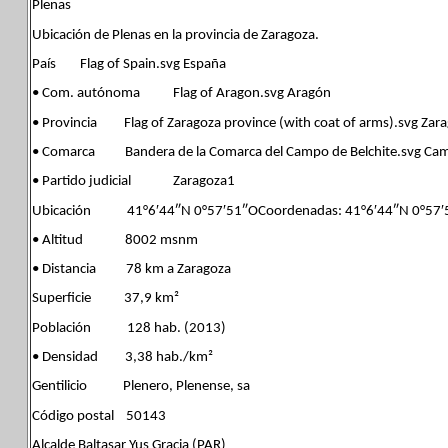
Plenas
Ubicación de Plenas en la provincia de Zaragoza.
País Flag of Spain.svg España
• Com. autónoma Flag of Aragon.svg Aragón
• Provincia Flag of Zaragoza province (with coat of arms).svg Zar
• Comarca Bandera de la Comarca del Campo de Belchite.svg Camp
• Partido judicial Zaragoza1
Ubicación 41°6′44″N 0°57′51″OCoordenadas: 41°6′44″N 0°57′
• Altitud 8002 msnm
• Distancia 78 km a Zaragoza
Superficie 37,9 km²
Población 128 hab. (2013)
• Densidad 3,38 hab./km²
Gentilicio Plenero, Plenense, sa
Código postal 50143
Alcalde Baltasar Yus Gracia (PAR)