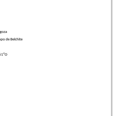
agoza
o de Belchite
51″O