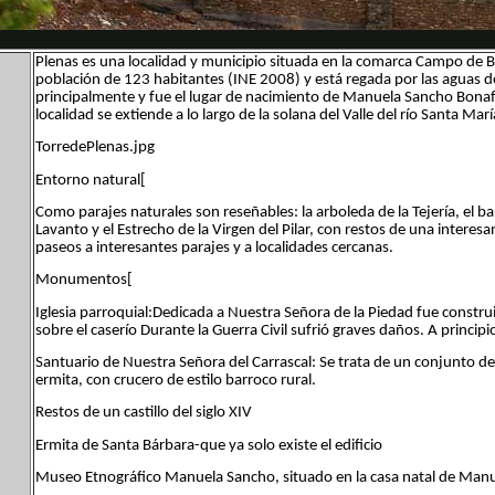
Plenas es una localidad y municipio situada en la comarca Campo de Be
población de 123 habitantes (INE 2008) y está regada por las aguas del
principalmente y fue el lugar de nacimiento de Manuela Sancho Bonafon
localidad se extiende a lo largo de la solana del Valle del río Santa Mar
TorredePlenas.jpg
Entorno natural[
Como parajes naturales son reseñables: la arboleda de la Tejería, el ba
Lavanto y el Estrecho de la Virgen del Pilar, con restos de una intere
paseos a interesantes parajes y a localidades cercanas.
Monumentos[
Iglesia parroquial:Dedicada a Nuestra Señora de la Piedad fue construida
sobre el caserío Durante la Guerra Civil sufrió graves daños. A principios 
Santuario de Nuestra Señora del Carrascal: Se trata de un conjunto de e
ermita, con crucero de estilo barroco rural.
Restos de un castillo del siglo XIV
Ermita de Santa Bárbara-que ya solo existe el edificio
Museo Etnográfico Manuela Sancho, situado en la casa natal de Man