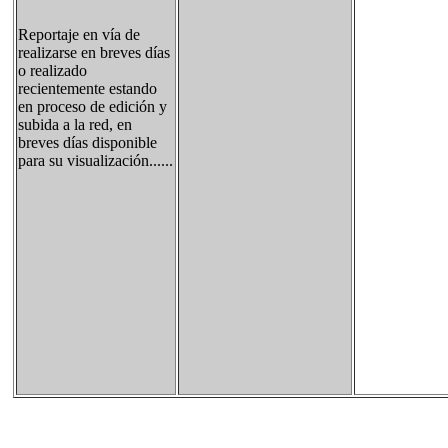
Reportaje en vía de
realizarse en breves días
o realizado
recientemente estando
en proceso de edición y
subida a la red, en
breves días disponible
para su visualización......