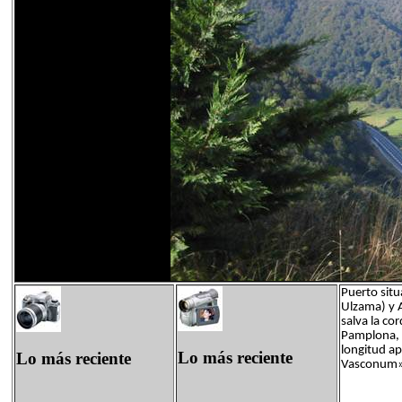
Puerto situ
Ulzama) y A
salva la co
Pamplona, a
longitud ap
Lo más reciente
Lo más reciente
Vasconum»,