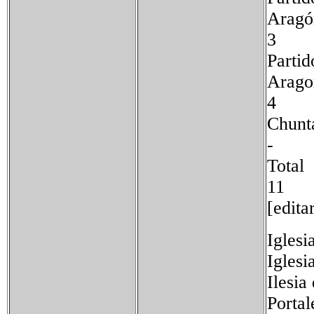
3
Partid
A
4
Ch
-
T
11
[edita
Iglesi
Iglesi
Ilesia
Porta