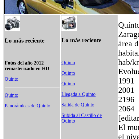
Quinto
Zarag
Lo más reciente
Lo más reciente
área d
habita
hab/k
Quinto
Fotos del año 2012
remasterizado en HD
Evolu
Quinto
1
Quinto
Quinto
20
Llegada a Quinto
Quinto
2
Salida de Quinto
Panorámicas de Quinto
20
Subida al Castillo de
[edita
Quinto
El mun
el niv