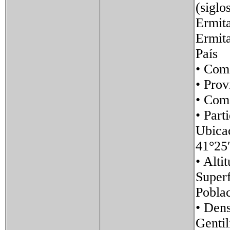
(siglo
Ermita
Ermita
País
• Co
• Pr
• Co
• Pa
Ubic
41°25
• Al
Supe
Pobl
• De
Gent