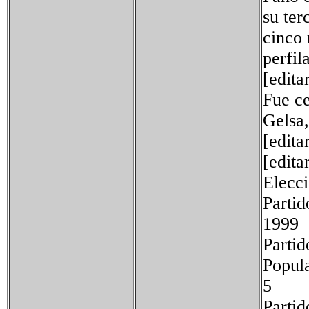
su ter
cinco 
perfil
[edita
Fue ce
Gelsa,
[edita
[edita
Elecc
Par
199
Partid
5
Partid