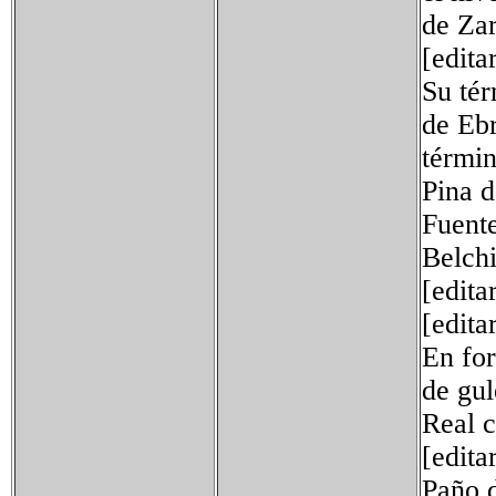
de Zar
[edita
Su tér
de Ebr
términ
Pina
Fue
Belch
[edita
[edita
En for
de gul
Real c
[edita
Paño d