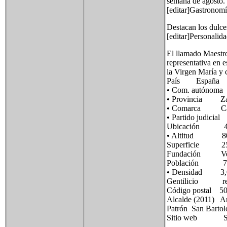
semana de agosto.
[editar]Gastronom
Destacan los dulces
[editar]Personalida
El llamado Maestro
representativa en e
la Virgen María y 
País España
• Com. autón
• Provincia Za
• Comarca Cam
• Partido judi
Ubicación 41°8′
• Altitud 80
Superficie 25
Fundación Ver
Población 76 h
• Densidad 3,0
Gentilicio reta
Código postal 5
Alcalde (2011) A
Patrón San Barto
Sitio web Sin 