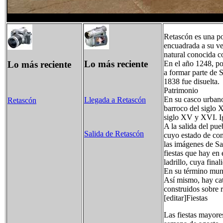
Retascón es una po
encuadrada a su v
natural conocida
Lo más reciente
Lo más reciente
En el año 1248, po
a formar parte de
1838 fue disuelta.
Patrimonio
En su casco urbano 
Llegada a Retascón
Retascón
barroco del siglo X
siglo XV y XVI. Ig
A la salida del pue
Salida de Retascón
cuyo estado de con
las imágenes de Sa
fiestas que hay en 
ladrillo, cuya final
En su término muni
Así mismo, hay cat
construidos sobre 
[editar]Fiestas
Las fiestas mayore