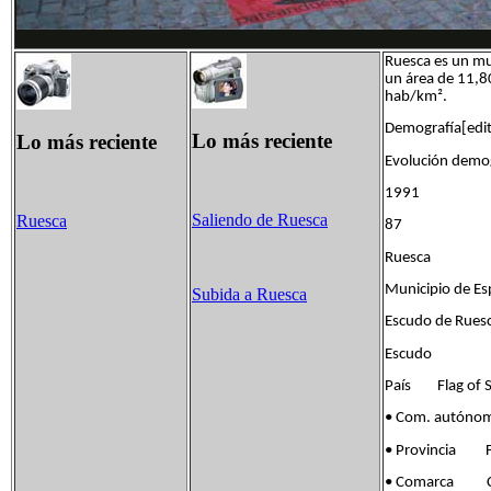
Ruesca es un mu
un área de 11,8
hab/km².
Demografía[edita
Lo más reciente
Lo más reciente
Evolución demo
1991 
Saliendo de Ruesca
Ruesca
87 
Ruesca
Municipio de E
Subida a Ruesca
Escudo de Rues
Escudo
País Flag of S
• Com. autóno
• Provincia Fla
• Comarca Co