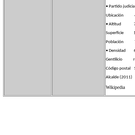
• Partido jud
Ubicación 41°
• Altitud 7
Superficie 1
Población 75
• Densidad 6
Gentilicio ro
Código postal
Alcalde (2011) 
Wikipedia