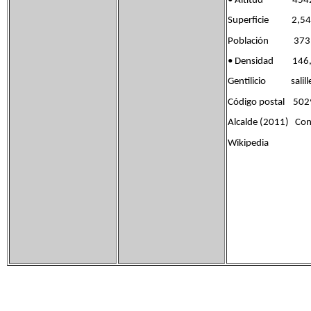
• Altitud 454
Superficie 2,54
Población 373 h
• Densidad 146,
Gentilicio salille
Código postal 502
Alcalde (2011) Conc
Wikipedia