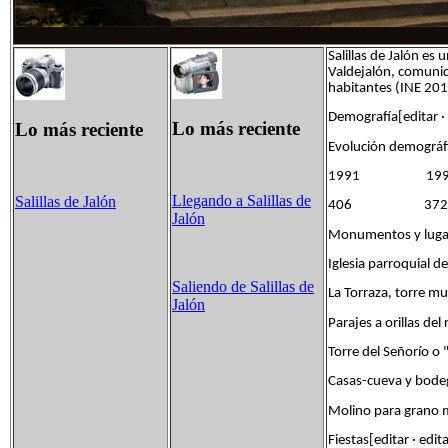
Salillas de Jalón es
Valdejalón, comuni
habitantes (INE 20
Demografía[editar · 
Lo más reciente
Lo más reciente
Evolución demográf
1991 1
Llegando a Salillas de
Salillas de Jalón
406 3
Jalón
Monumentos y lugare
Iglesia parroquial d
Saliendo de Salillas de
La Torraza, torre mu
Jalón
Parajes a orillas del 
Torre del Señorío o
Casas-cueva y bode
Molino para grano 
Fiestas[editar · edit