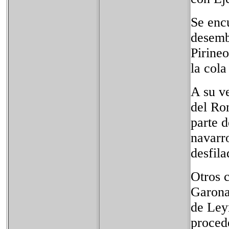
Se encu
desemb
Pirineo
la cola
A su ve
del Ron
parte d
navarro
desfila
Otros c
Garona,
de Leyr
procede