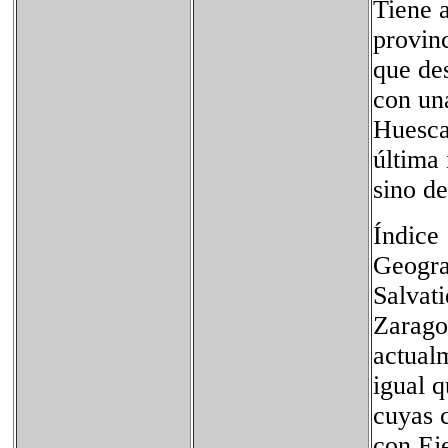
Tiene a
provinc
que de
con un
Huesca
última
sino de
Índice
Geogra
Salvati
Zarago
actualm
igual q
cuyas 
con Ej