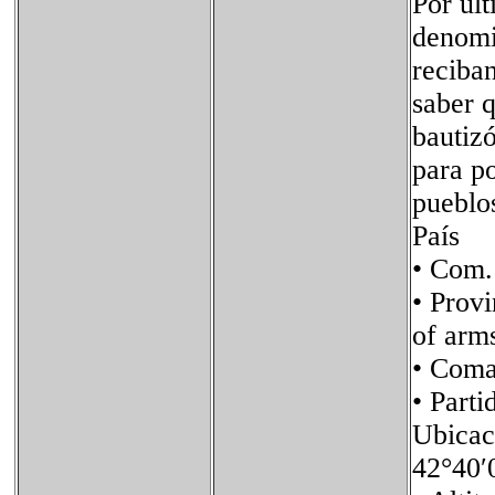
Por últ
denomi
reciba
saber q
bautiz
para po
pueblo
País 
• Com
• Prov
of arm
• Com
• Part
Ubica
42°40′