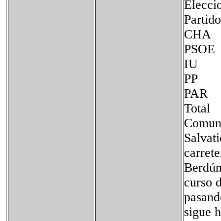
Elecci
Part
C
PS
P
P
To
Comuni
Salvati
carret
Berdún
curso d
pasando
sigue h