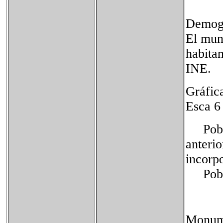
Demog
El mun
habita
INE.
Gráfic
Esca 6​
Poblac
anterio
incorp
Pobla
Monum