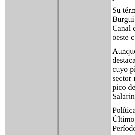
Su térm
Burgui 
Canal d
oeste 
Aunque
destaca
cuyo p
sector
pico de
Salari
Polític
Últimos
Perí