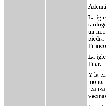
Además,
La igle
tardogó
un impr
piedra
Pirineo
La igle
Pilar.
Y la er
monte 
realiza
vecina