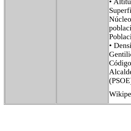
• Al
Super
Núcleo
pobla
Pobla
• Den
Genti
Códig
Alcal
(PSOE
Wikipe