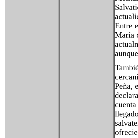
Salvati
actual
Entre e
María 
actual
aunque
Tambié
cercaní
Peña, e
declar
cuenta
llegado
salvate
ofrecie