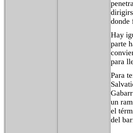
penetr
dirigir
donde f
Hay ig
parte h
convie
para ll
Para te
Salvati
Gabarre
un rama
el térm
del bar