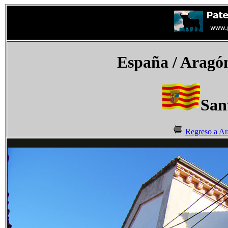
España
/ Aragó
San
Regreso a A