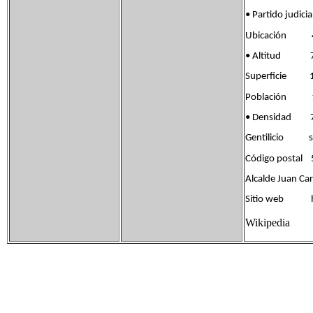
• Partido jud
Ubicación 41°
• Altitud 7
Superficie 1
Población 14
• Densidad 7
Gentilicio sa
Código postal
Alcalde Juan Car
Sitio web htt
Wikipedia