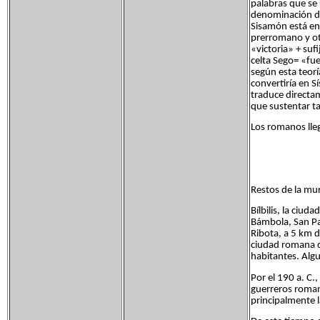
palabras que se 
denominación de 
Sisamón está en
prerromano y ot
«victoria» + suf
celta Sego= «fu
según esta teor
convertiría en S
traduce directa
que sustentar ta
Los romanos lleg
Restos de la mur
Bílbilis, la ciud
Bámbola, San Pat
Ribota, a 5 km d
ciudad romana co
habitantes. Alg
Por el 190 a. C.,
guerreros roman
principalmente la