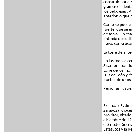
construir por el 
gran crecimiento
los peligreses. 
anterior lo que 
Como se puede v
fuerte, que se 
de tapial. En es
entrada de esti
nave, con crucero
La torre del mor
En los mapas car
Sisamón, por do
torre de los mor
Luis de León y é
pueblo de unos 
Personas ilustre
Excmo. y Rvdmo. 
Zaragoza, dióces
provisor, vicari
diciembre de 192
el Sínodo Dioce
Estatutos y la R