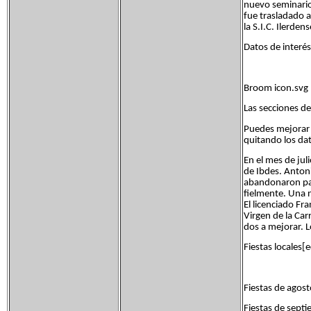
nuevo seminario.
fue trasladado a
la S.I.C. Ilerdens
Datos de interés
Broom icon.svg
Las secciones de
Puedes mejorar e
quitando los da
En el mes de jul
de Ibdes. Anton
abandonaron par
fielmente. Una n
El licenciado F
Virgen de la Ca
dos a mejorar. Lo
Fiestas locales[e
Fiestas de agost
Fiestas de septi