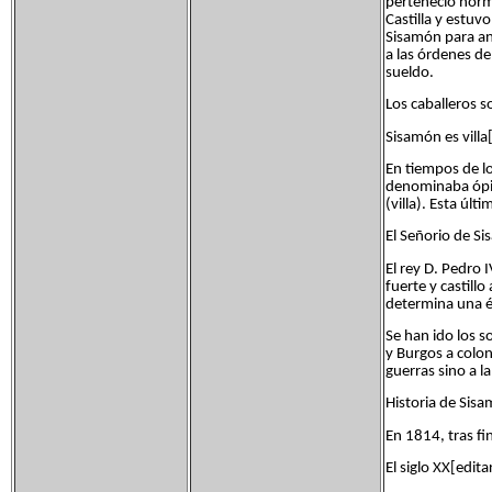
perteneció norm
Castilla y estuv
Sisamón para an
a las órdenes de
sueldo.
Los caballeros s
Sisamón es villa[
En tiempos de l
denominaba ópid
(villa). Esta ú
El Señorio de Si
El rey D. Pedro 
fuerte y castillo
determina una é
Se han ido los s
y Burgos a colon
guerras sino a l
Historia de Sisam
En 1814, tras fi
El siglo XX[edita