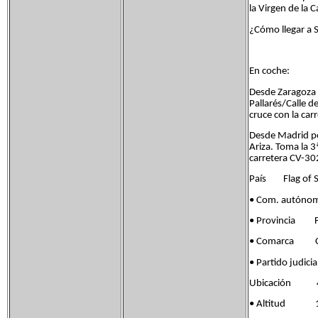
la Virgen de la C
¿Cómo llegar a S
En coche:
Desde Zaragoza p
Pallarés/Calle 
cruce con la ca
Desde Madrid por
Ariza. Toma la 3ª
carretera CV-3
País Flag of S
• Com. autóno
• Provincia Fla
• Comarca Co
• Partido jud
Ubicación 41°
• Altitud 1