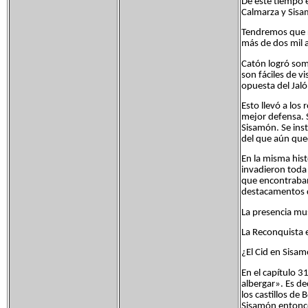
De este tiempo 
Calmarza y Sisam
Tendremos que re
más de dos mil a
Catón logró some
son fáciles de v
opuesta del Jaló
Esto llevó a lo
mejor defensa. 
Sisamón. Se ins
del que aún que
En la misma his
invadieron toda 
que encontraban
destacamentos d
La presencia mu
La Reconquista e
¿El Cid en Sisam
En el capítulo 31
albergar». Es de
los castillos de
Sisamón entonce