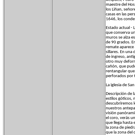
maestre del Hosp
los Liñan, señor
casas en las pe
1646, los conde
Estado actual - 
que conserva un
muros se alza es
de 90 grados. En
remate aparece 
sillares. En una
de ingreso, anti
otro muy deform
cañón, que pudo
rentangular que 
perforados por 
La iglesia de San
Descripción de la
estilos góticos,
descubriremos lo
nuestros antepa
visión panóramic
el coro, verás u
que llega hasta e
la zona de piedr
que la zona del 