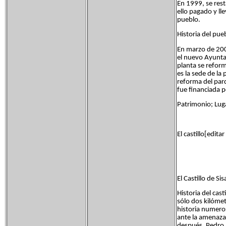
En 1999, se rest
ello pagado y l
pueblo.
Historia del pueb
En marzo de 200
el nuevo Ayunta
planta se reform
es la sede de la
reforma del parq
fue financiada po
Patrimonio; Luga
El castillo[editar
El Castillo de S
Historia del cas
sólo dos kilómetr
historia numeros
ante la amenaza 
después, Pedro I