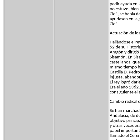
pedir ayuda en l
no estuvo, bien
Cid", se habla d
ayudasen en la g
Cid".
Actuación de los
Hallándose el re
52 de su Histori
Aragón y dirigió
Sisamón. En Sis
castellanos, que
mismo tiempo his
Castilla D. Pedr
injusta, abandon
El rey logró dar
Era el año 1362.
consiguiente el
Cambio radical d
Se han marchado 
Andalucía, de do
objetivo princi
y otras veces e
papel importante
llamado el Cerem