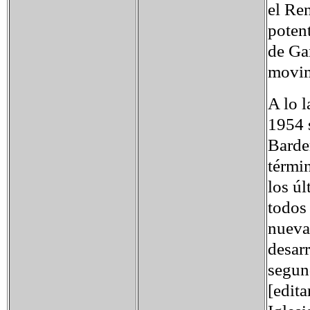
el Re
potent
de Gan
movim
A lo l
1954 
Barde
térmi
los úl
todos 
nueva
desarr
segun
[edita