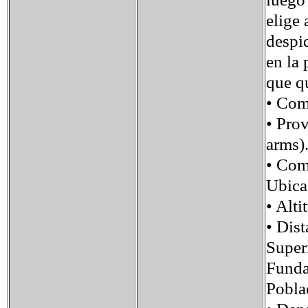
elige 
despid
en la 
que q
• Com
• Prov
arms)
• Com
Ubica
• Alt
• Dis
Super
Funda
Pobla