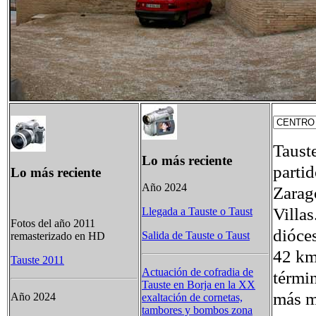
Tauste
Lo más reciente
partid
Lo más reciente
Año 2024
Zarag
Villas
Llegada a Tauste o Taust
Fotos del año 2011
dióce
Salida de Tauste o Taust
remasterizado en HD
42 km
Tauste 2011
Actuación de cofradia de
térmi
Tauste en Borja en la XX
más m
Año 2024
exaltación de cornetas,
tambores y bombos zona