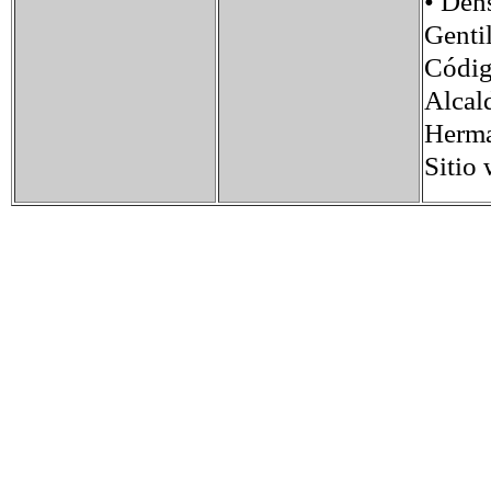
• Den
Genti
Códig
Alcal
Herma
Sitio