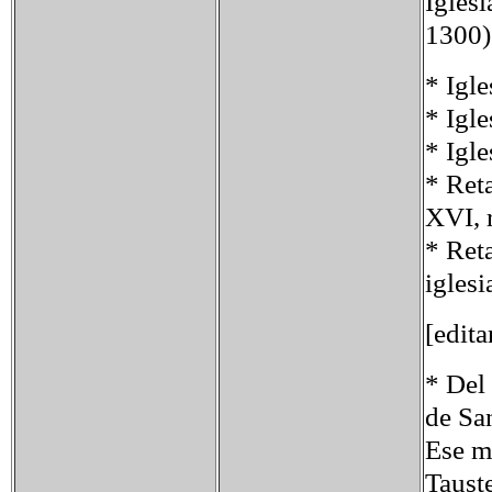
Iglesi
1300)
* Igle
* Igl
* Igl
* Reta
XVI, 
* Reta
igles
[edita
* Del 
de San
Ese m
Tauste