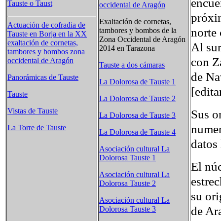
encue
Tauste o Taust
occidental de Aragón
próxi
Exaltación de cornetas,
Actuación de cofradia de
norte 
tambores y bombos de la
Tauste en Borja en la XX
Zona Occidental de Aragón
exaltación de cornetas,
Al sur
2014 en Tarazona
tambores y bombos zona
con Z
occidental de Aragón
Tauste a dos cámaras
de Na
Panorámicas de Tauste
La Dolorosa de Tauste 1
[edita
Tauste
La Dolorosa de Tauste 2
Vistas de Tauste
Sus or
La Dolorosa de Tauste 3
numer
La Torre de Tauste
La Dolorosa de Tauste 4
datos 
Asociación cultural La
Dolorosa Tauste 1
El núc
Asociación cultural La
estrec
Dolorosa Tauste 2
su ori
Asociación cultural La
de Ar
Dolorosa Tauste 3