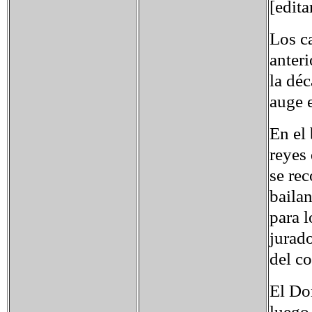
[edita
Los ca
anteri
la déc
auge e
En el
reyes 
se rec
bailan
para 
jurado
del c
El Do
luego