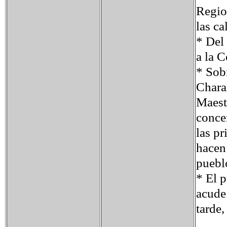
Region
las ca
* Del 
a la 
* Sobr
Chara
Maestr
conce
las pr
hacen
puebl
* El 
acude
tarde,