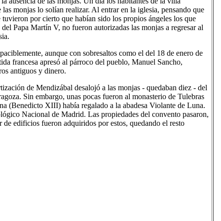
la ausencia de las monjas. Un día los habitantes de la villa
 las monjas lo solían realizar. Al entrar en la iglesia, pensando que
e tuvieron por cierto que habían sido los propios ángeles los que
del Papa Martín V, no fueron autorizadas las monjas a regresar al
sia.
 apaciblemente, aunque con sobresaltos como el del 18 de enero de
ida francesa apresó al párroco del pueblo, Manuel Sancho,
ros antiguos y dinero.
tización de Mendizábal desalojó a las monjas - quedaban diez - del
aragoza. Sin embargo, unas pocas fueron al monasterio de Tulebras
una (Benedicto XIII) había regalado a la abadesa Violante de Luna.
lógico Nacional de Madrid. Las propiedades del convento pasaron,
 de edificios fueron adquiridos por estos, quedando el resto
T