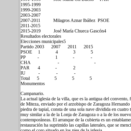
1995-1999
1999-2003
2003-2007
2007-2011 Milagros Aznar Ibáñez PSOE
2011-2015
2015-2019 José María Chueca Gascón4​
Resultados electorales
Elecciones municipales5​
Partido 2003 2007 2011 2015
PSOE 1 4 3 5
PP - 1 - -
CHA - -
PAR 4 - 2
IU - - -
Total 5 5 5 5
Monumentos
Campanario.
La actual iglesia de la villa, que es la antigua del convento,
de Miteza, enviado por el arzobispo de Zaragoza Hernando d
piedra de tapial, consta de una sola nave dividida en cuatro 
muy similar a la de la Lonja de Zaragoza o a la de los nuev
contemporáneas. El arranque de la cubierta es un entablam
restauración ha suprimido las capillas laterales, que se menc
como el coro situado en los pies de la iglesia.