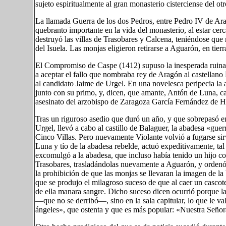
sujeto espiritualmente al gran monasterio cisterciense del o
La llamada Guerra de los dos Pedros, entre Pedro IV de Ara
quebranto importante en la vida del monasterio, al estar cerc
destruyó las villas de Trasobares y Calcena, teniéndose que r
del Isuela. Las monjas eligieron retirarse a Aguarón, en tier
El Compromiso de Caspe (1412) supuso la inesperada ruina 
a aceptar el fallo que nombraba rey de Aragón al castellan
al candidato Jaime de Urgel. En una novelesca peripecia la 
junto con su primo, y, dicen, que amante, Antón de Luna, ca
asesinato del arzobispo de Zaragoza García Fernández de H
Tras un riguroso asedio que duró un año, y que sobrepasó en
Urgel, llevó a cabo al castillo de Balaguer, la abadesa «guerr
Cinco Villas. Pero nuevamente Violante volvió a fugarse si
Luna y tío de la abadesa rebelde, actuó expeditivamente, tal 
excomulgó a la abadesa, que incluso había tenido un hijo c
Trasobares, trasladándolas nuevamente a Aguarón, y ordenó s
la prohibición de que las monjas se llevaran la imagen de la
que se produjo el milagroso suceso de que al caer un cascote
de ella manara sangre. Dicho suceso dicen ocurrió porque la
—que no se derribó—, sino en la sala capitular, lo que le val
ángeles», que ostenta y que es más popular: «Nuestra Señor