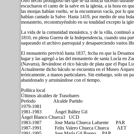
Otro hecho prodigioso del que se da noticia sucedió durante 
escucharon el canto de la salve en la iglesia, a la hora en que
las monjas habían vuelto, se la encontraron vacía, por lo qu
habían cantado la Salve. Hasta 1419, por medio de una bula 
monasterio, reconstruyéndolo en su totalidad excepto la igle
La vida de la comunidad monástica, y de la villa, continuó
1810, en plena Guerra de la Independencia, cuando una part
saqueando el archivo parroquial y desapareciendo varios lib
El monasterio pervivió hasta 1837, fecha en que la Desamor
lugar y las agregó a las del monasterio de santa Lucía en Z
(Navarra), llevándose el rico báculo de plata que el Papa L
Actualmente dicho báculo se encuentra en el Museo Arqueo
teóricamente, a manos particulares. Sin embargo, solo un par
abandonado y arruinándose con el tiempo.
Política local
Últimos alcaldes de Trasobares
Período Alcalde Partido
1979-1981
1981-1983 Ángel Ibáñez Gil
Ángel Blanco Chueca3​ UCD
1983-1987 Jose Maria Chueca Lafuente PAR
1987-1991 Felix Valero Chueca Chueca AE
1991-1995 Jose María Gil Bueno PAR