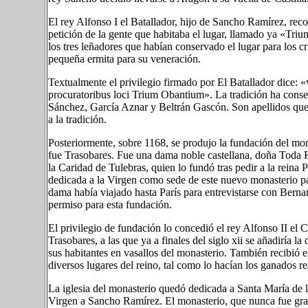
El rey Alfonso I el Batallador, hijo de Sancho Ramírez, reco
petición de la gente que habitaba el lugar, llamado ya «
los tres leñadores que habían conservado el lugar para los c
pequeña ermita para su veneración.
Textualmente el privilegio firmado por El Batallador dice: «
procuratoribus loci Trium Obantium». La tradición ha cons
Sánchez, García Aznar y Beltrán Gascón. Son apellidos que 
a la tradición.
Posteriormente, sobre 1168, se produjo la fundación del mona
fue Trasobares. Fue una dama noble castellana, doña Toda R
la Caridad de Tulebras, quien lo fundó tras pedir a la reina
dedicada a la Virgen como sede de este nuevo monasterio p
dama había viajado hasta París para entrevistarse con Bernard
permiso para esta fundación.
El privilegio de fundación lo concedió el rey Alfonso II el Ca
Trasobares, a las que ya a finales del siglo xii se añadiría 
sus habitantes en vasallos del monasterio. También recibió e
diversos lugares del reino, tal como lo hacían los ganados re
La iglesia del monasterio quedó dedicada a Santa María de lo
Virgen a Sancho Ramírez. El monasterio, que nunca fue gr