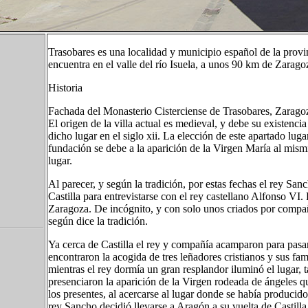
Trasobares es una localidad y municipio español de la prov
encuentra en el valle del río Isuela, a unos 90 km de Zaragoz
Historia
Fachada del Monasterio Cisterciense de Trasobares, Zarago
El origen de la villa actual es medieval, y debe su existenc
dicho lugar en el siglo xii. La elección de este apartado lug
fundación se debe a la aparición de la Virgen María al mis
lugar.
Al parecer, y según la tradición, por estas fechas el rey 
Castilla para entrevistarse con el rey castellano Alfonso VI. 
Zaragoza. De incógnito, y con solo unos criados por compa
según dice la tradición.
Ya cerca de Castilla el rey y compañía acamparon para pasar
encontraron la acogida de tres leñadores cristianos y sus fa
mientras el rey dormía un gran resplandor iluminó el lugar,
presenciaron la aparición de la Virgen rodeada de ángeles q
los presentes, al acercarse al lugar donde se había produci
rey Sancho decidió llevarse a Aragón a su vuelta de Castilla.