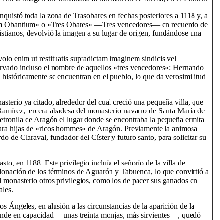
nquistó toda la zona de Trasobares en fechas posteriores a 1118 y, a
Trium Obantium» o «Tres Obares» —Tres vencedores— en recuerdo de
ristianos, devolvió la imagen a su lugar de origen, fundándose una
volo enim ut restituatis supradictam imaginem sindicis vel
ervado incluso el nombre de aquellos «tres vencedores»: Hernando
históricamente se encuentran en el pueblo, lo que da verosimilitud
sterio ya citado, alrededor del cual creció una pequeña villa, que
amírez, tercera abadesa del monasterio navarro de Santa María de
 Petronila de Aragón el lugar donde se encontraba la pequeña ermita
ara hijas de «ricos hommes» de Aragón. Previamente la animosa
o de Claraval, fundador del Císter y futuro santo, para solicitar su
sto, en 1188. Este privilegio incluía el señorío de la villa de
la donación de los términos de Aguarón y Tabuenca, lo que convirtió a
l monasterio otros privilegios, como los de pacer sus ganados en
ales.
s Ángeles, en alusión a las circunstancias de la aparición de la
ande en capacidad —unas treinta monjas, más sirvientes—, quedó