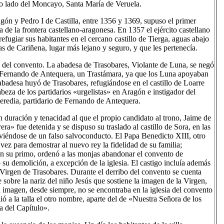
tro lado del Moncayo, Santa María de Veruela.
gón y Pedro I de Castilla, entre 1356 y 1369, supuso el primer
a de la frontera castellano-aragonesa. En 1357 el ejército castellano
efugiar sus habitantes en el cercano castillo de Tierga, aguas abajo
ras de Cariñena, lugar más lejano y seguro, y que les pertenecía.
del convento. La abadesa de Trasobares, Violante de Luna, se negó
o Fernando de Antequera, un Trastámara, ya que los Luna apoyaban
abadesa huyó de Trasobares, refugiándose en el castillo de Loarre
beza de los partidarios «urgelistas» en Aragón e instigador del
eredia, partidario de Fernando de Antequera.
 duración y tenacidad al que el propio candidato al trono, Jaime de
era» fue detenida y se dispuso su traslado al castillo de Sora, en las
rviéndose de un falso salvoconducto. El Papa Benedicto XIII, otro
vez para demostrar al nuevo rey la fidelidad de su familia;
on su primo, ordenó a las monjas abandonar el convento de
u demolición, a excepción de la iglesia. El castigo incluía además
 Virgen de Trasobares. Durante el derribo del convento se cuenta
 sobre la nariz del niño Jesús que sostiene la imagen de la Virgen,
 imagen, desde siempre, no se encontraba en la iglesia del convento
ió a la talla el otro nombre, aparte del de «Nuestra Señora de los
a del Capítulo».