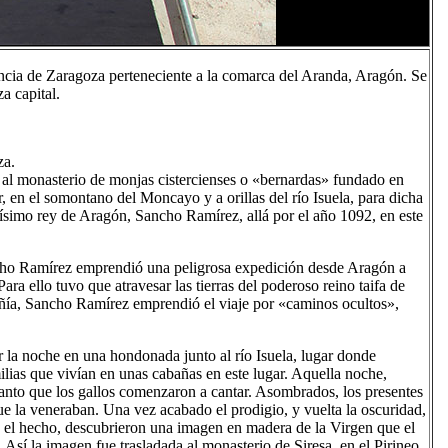
incia de Zaragoza perteneciente a la comarca del Aranda, Aragón. Se
a capital.
za.
ia al monasterio de monjas cistercienses o «bernardas» fundado en
ar, en el somontano del Moncayo y a orillas del río Isuela, para dicha
mísimo rey de Aragón, Sancho Ramírez, allá por el año 1092, en este
Sancho Ramírez emprendió una peligrosa expedición desde Aragón a
Para ello tuvo que atravesar las tierras del poderoso reino taifa de
ñía, Sancho Ramírez emprendió el viaje por «caminos ocultos»,
 la noche en una hondonada junto al río Isuela, lugar donde
milias que vivían en unas cabañas en este lugar. Aquella noche,
 tanto que los gallos comenzaron a cantar. Asombrados, los presentes
ue la veneraban. Una vez acabado el prodigio, y vuelta la oscuridad,
do el hecho, descubrieron una imagen en madera de la Virgen que el
 Así la imagen fue trasladada al monasterio de Siresa, en el Pirineo.