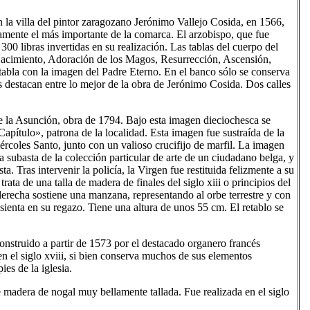
n la villa del pintor zaragozano Jerónimo Vallejo Cosida, en 1566,
uramente el más importante de la comarca. El arzobispo, que fue
300 libras invertidas en su realización. Las tablas del cuerpo del
acimiento, Adoración de los Magos, Resurrección, Ascensión,
tabla con la imagen del Padre Eterno. En el banco sólo se conserva
s destacan entre lo mejor de la obra de Jerónimo Cosida. Dos calles
de la Asunción, obra de 1794. Bajo esta imagen dieciochesca se
pítulo», patrona de la localidad. Esta imagen fue sustraída de la
ércoles Santo, junto con un valioso crucifijo de marfil. La imagen
la subasta de la colección particular de arte de un ciudadano belga, y
a. Tras intervenir la policía, la Virgen fue restituida felizmente a su
rata de una talla de madera de finales del siglo xiii o principios del
 derecha sostiene una manzana, representando al orbe terrestre y con
sienta en su regazo. Tiene una altura de unos 55 cm. El retablo se
Construido a partir de 1573 por el destacado organero francés
 el siglo xviii, si bien conserva muchos de sus elementos
ies de la iglesia.
de madera de nogal muy bellamente tallada. Fue realizada en el siglo