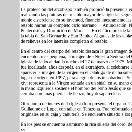
La protección del arzobispo también propició la presencia e
realizando las pinturas del retablo mayor de la iglesia, seg
monje cisterciense en su juventud, financió íntegramente las 
retablo narran un completo ciclo mariano —Anunciación, N
Pentecostés y Dormición de María—. En el ático preside la 
la tabla de San Bernardo y San Benito. Algunas de las tabla
de relieves en los laterales completan el retablo.
En el centro del cuerpo del retablo destaca la gran imagen 
encuentra, más pequeña, la imagen de «Nuestra Señora del Ca
iglesia de la localidad la noche del 27 de marzo de 1975, Mi
fue localizada, años después, en el extranjero, al celebrarse 
aparecer la imagen de la virgen en el catálogo de dicha subast
lugar de origen en 1997, para alegría de los trasobarinos. Se t
xiv; representa a la Virgen sentada en un sitial, en su mano
la mano izquierda sostiene el hombro del Niño Jesús que se 
cerraba con unas puertas de lienzo, hoy desaparecidas.
Otro punto de interés de la iglesia lo representa el órgano. 
Guillaume de Lupe, con taller en Tarazona. Fue reformado en
originales en su caja y cañutería. Se encuentra situado a los p
En los pies se encuentra asimismo la rica sillería del coro, 
xvi.