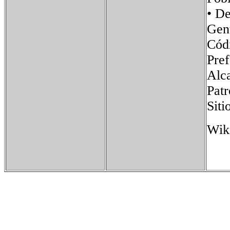
• D
Gen
Cód
Pr
Alc
Pa
Sit
Wik