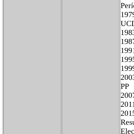
Pe
197
U
1
1
1
1
1
20
200
201
201
Resu
Elec