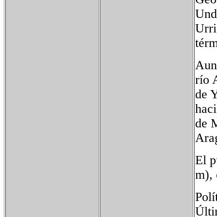
Undu
Urri
térm
Aunq
río 
de Y
haci
de M
Arag
El p
m), 
Polí
Últ