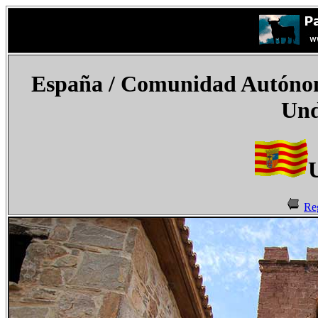
España
/ Comunidad Autónom
Und
Re