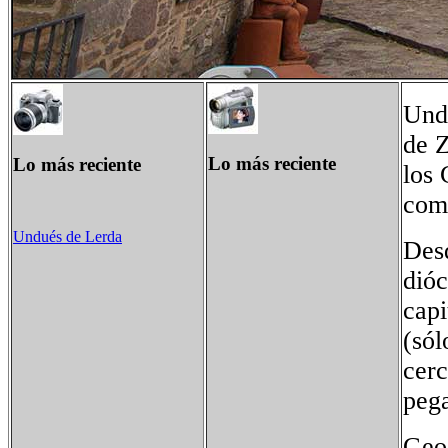
Undu
de Z
Lo más reciente
Lo más reciente
los 
com
Undués de Lerda
Desd
dióc
capi
(sól
cerc
peg
Geo