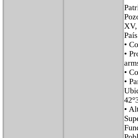
Patr
Pozo
XV, 
Paí
• C
• P
arm
• C
• P
Ubi
42°
• 
Su
Fun
Pob