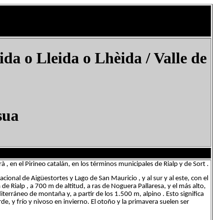
a o Lleida o Lhèida / Valle de
sua
rà , en el Pirineo catalán, en los términos municipales de Rialp y de Sort .
Nacional de Aigüestortes y Lago de San Mauricio , y al sur y al este, con el
a de Rialp , a 700 m de altitud, a ras de Noguera Pallaresa, y el más alto,
iterráneo de montaña y, a partir de los 1.500 m, alpino . Esto significa
de, y frío y nivoso en invierno. El otoño y la primavera suelen ser