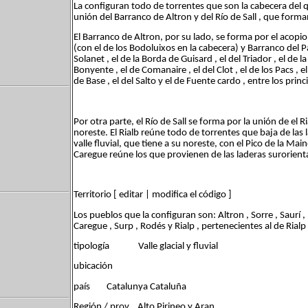
La configuran todo de torrentes que son la cabecera del 
unión del Barranco de Altron y del Río de Sall , que forma
El Barranco de Altron, por su lado, se forma por el acopi
(con el de los Bodoluixos en la cabecera) y Barranco del Pa
Solanet , el de la Borda de Guisard , el del Triador , el de la
Bonyente , el de Comanaire , el del Clot , el de los Pacs , e
de Base , el del Salto y el de Fuente cardo , entre los princ
Por otra parte, el Río de Sall se forma por la unión de el R
noreste. El Rialb reúne todo de torrentes que baja de las l
valle fluvial, que tiene a su noreste, con el Pico de la Mai
Caregue reúne los que provienen de las laderas surorienta
Territorio [ editar | modifica el código ]
Los pueblos que la configuran son: Altron , Sorre , Saurí ,
Caregue , Surp , Rodés y Rialp , pertenecientes al de Rialp 
tipología Valle glacial y fluvial
ubicación
país Catalunya Cataluña
Región / prov. Alto Pirineo y Aran