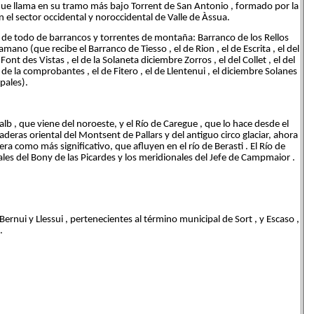
que llama en su tramo más bajo Torrent de San Antonio , formado por la
n el sector occidental y noroccidental de Valle de Àssua.
o de todo de barrancos y torrentes de montaña: Barranco de los Rellos
mano (que recibe el Barranco de Tiesso , el de Rion , el de Escrita , el del
 Font des Vistas , el de la Solaneta diciembre Zorros , el del Collet , el del
l de la comprobantes , el de Fitero , el de Llentenui , el diciembre Solanes
ipales).
ialb , que viene del noroeste, y el Río de Caregue , que lo hace desde el
aderas oriental del Montsent de Pallars y del antiguo circo glaciar, ahora
nera como más significativo, que afluyen en el río de Berasti . El Río de
les del Bony de las Picardes y los meridionales del Jefe de Campmaior .
 Bernui y Llessui , pertenecientes al término municipal de Sort , y Escaso ,
.