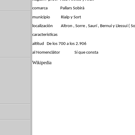
comarca Pallars Sobirà
municipio Rialp y Sort
localización Altron , Sorre , Saurí , Bernui y Llessui ( Sor
características
altitud De los 700 a los 2.906
al Nomenclátor Sí que consta
Wikipedia