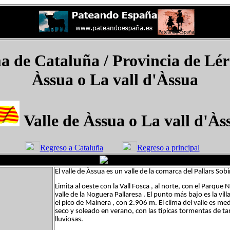
e Cataluña / Provincia de Lérid
Àssua o La vall d'Àssua
Valle de Àssua o La vall d'Às
Regreso a Cataluña
Regreso a principal
El valle de Àssua es un valle de la comarca del Pallars Sobi
Limita al oeste con la Vall Fosca , al norte, con el Parque 
valle de la Noguera Pallaresa . El punto más bajo es la vill
el pico de Mainera , con 2.906 m. El clima del valle es med
seco y soleado en verano, con las típicas tormentas de tar
lluviosas.