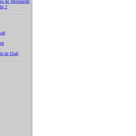
ra de Montardit
it 2
alt
alt
it de Dalt