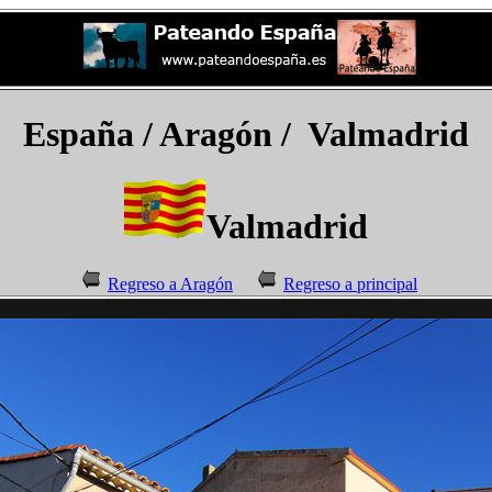
España
/ Aragón / Valmadrid
Valmadrid
Regreso a Aragón
Regreso a principal