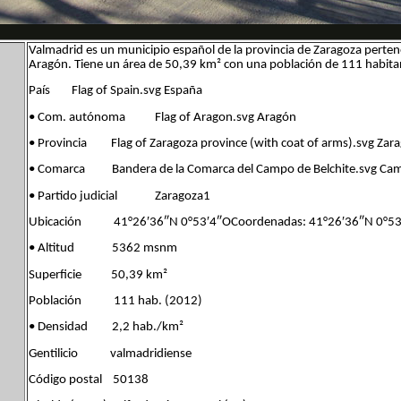
Valmadrid es un municipio español de la provincia de Zaragoza pert
Aragón. Tiene un área de 50,39 km² con una población de 111 habita
País Flag of Spain.svg España
• Com. autónoma Flag of Aragon.svg Aragón
• Provincia Flag of Zaragoza province (with coat of arms).svg Zar
• Comarca Bandera de la Comarca del Campo de Belchite.svg Camp
• Partido judicial Zaragoza1
Ubicación 41°26′36″N 0°53′4″OCoordenadas: 41°26′36″N 0°53
• Altitud 5362 msnm
Superficie 50,39 km²
Población 111 hab. (2012)
• Densidad 2,2 hab./km²
Gentilicio valmadridiense
Código postal 50138