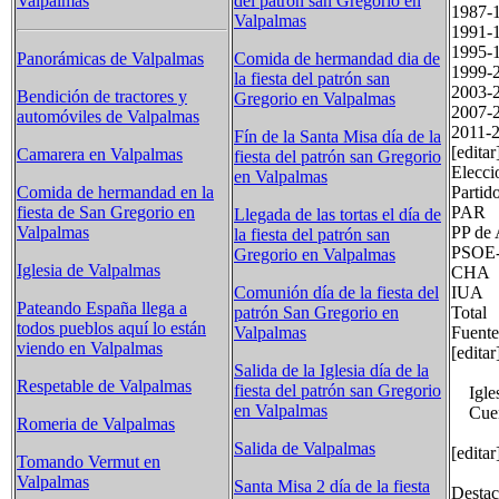
Valpalmas
del patrón san Gregorio en
1987
Valpalmas
1991
1995
Panorámicas de Valpalmas
Comida de hermandad dia de
1999
la fiesta del patrón san
2003
Bendición de tractores y
Gregorio en Valpalmas
2007
automóviles de Valpalmas
2011-
Fín de la Santa Misa día de la
[editar
Camarera en Valpalmas
fiesta del patrón san Gregorio
Elecci
en Valpalmas
Part
Comida de hermandad en la
PA
fiesta de San Gregorio en
Llegada de las tortas el día de
PP 
Valpalmas
la fiesta del patrón san
PS
Gregorio en Valpalmas
Iglesia de Valpalmas
C
IU
Comunión día de la fiesta del
Pateando España llega a
Tot
patrón San Gregorio en
todos pueblos aquí lo están
Fuente
Valpalmas
viendo en Valpalmas
[edita
Salida de la Iglesia día de la
Respetable de Valpalmas
fiesta del patrón san Gregorio
Iglesi
en Valpalmas
Cuenta
Romeria de Valpalmas
Salida de Valpalmas
[editar
Tomando Vermut en
Valpalmas
Santa Misa 2 día de la fiesta
Destac