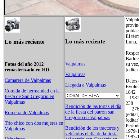
Valpal
provin
poblac
El tér
Lo más reciente
Lo más reciente
Luna, 
Respec
Barlue
Valpalmas
su vez
Fotos del año 2012
[edita
remasterizado en HD
Valpalmas
Camarera de Valpalmas
Datos 
Llegada a Valpalmas
Evoluc
Comida de hermandad en la
1842
fiesta de San Gregorio en
1981
Valpalmas
238
Bendición de las tortas el día
276
de la fiesta del patrón san
Romeria de Valpalmas
[edita
Gregorio en Valpalmas
[edita
Trío chico con dos mujeres en
Perí
Bendición de los tractores y
Valpalmas
1979
vehículos el día de la fiesta
1983