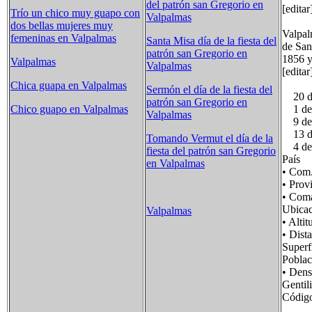
del patrón san Gregorio en
[editar
Trío un chico muy guapo con
Valpalmas
dos bellas mujeres muy
Valpal
femeninas en Valpalmas
Santa Misa día de la fiesta del
de San
patrón san Gregorio en
1856 y
Valpalmas
Valpalmas
[editar
Chica guapa en Valpalmas
Sermón el día de la fiesta del
20 de 
patrón san Gregorio en
1 de m
Chico guapo en Valpalmas
Valpalmas
9 de 
13 de 
Tomando Vermut el día de la
4 de d
fiesta del patrón san Gregorio
País F
en Valpalmas
• Com
• Prov
• Com
Ubica
Valpalmas
• Al
• Dis
Super
Pobla
• Den
Genti
Códi