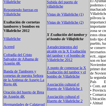
El Ayuntam
Villafeliche
Subida del puerto de
podemos ob
villafeliche
machacado
Reponiendo fuerzas en
Villafelic
Villafeliche
Vistas de Villafeliche (1)
pólvora la
importanci
Exaltación de cornetas
Vistas de Villafeliche (2)
importante
tambores y bombos en
zona se cr
Villafeliche 2012
X Exaltación del tambor y
estos obrad
Villafeliche
el bombo de
Villafeliche
todo tipo 
pueblo, ba
Acered
Agradecimientos del
se conserv
alcalde en la X Exaltación
necesarios 
Cofradía del Cristo
del tambor y el bombo de
ectt...sigu
Salvador de Alhama de
Villafeliche 2012
son en hon
Aragón 4K
Noviembre.
A punto de comenzar la X
primer dom
Banda de Tambores y
Exaltación del tambor y el
de Noviemb
cornetas de nuestra Señora
bombo de Villafeliche
la segunda
de la Antigua de Ausejo La
País Es
Rioja 4K
Asociación cultural el
• Com. 
Huerto de Villafeliche 1
• Provin
Oración del huerto de Brea
• Coma
de Aragón 4K
Asociación cultural el
Ubicació
Huerto de Villafeliche 2
• Altit
Hermandades de Calatayud