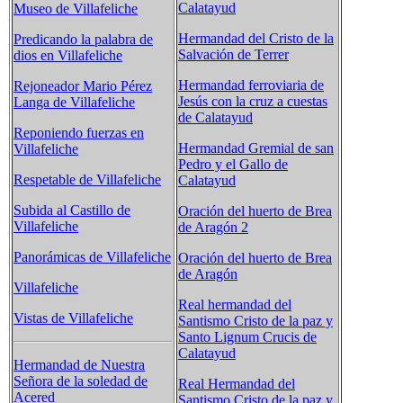
Calatayud
Museo de Villafeliche
Hermandad del Cristo de la
Predicando la palabra de
Salvación de Terrer
dios en Villafeliche
Hermandad ferroviaria de
Rejoneador Mario Pérez
Jesús con la cruz a cuestas
Langa de Villafeliche
de Calatayud
Reponiendo fuerzas en
Hermandad Gremial de san
Villafeliche
Pedro y el Gallo de
Respetable de Villafeliche
Calatayud
Subida al Castillo de
Oración del huerto de Brea
Villafeliche
de Aragón 2
Panorámicas de Villafeliche
Oración del huerto de Brea
de Aragón
Villafeliche
Real hermandad del
Vistas de Villafeliche
Santismo Cristo de la paz y
Santo Lignum Crucis de
Calatayud
Hermandad de Nuestra
Señora de la soledad de
Real Hermandad del
Acered
Santismo Cristo de la paz y