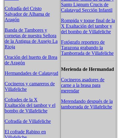
Santo Lignum Crucis de
Cofradía del Cristo
Calatayud Sección Infantil
Salvador de Alhama de
Aragón
Rompida y toque final de la
X Exaltación del tambor y
Banda de Tambores y
del bombo de Villafeliche
cornetas de nuestra Señora
de la Antigua de Ausejo La
Fotógrafo reportero de
Rioja
Tarazona grabando la
Tamborrada de Villafeliche
Oración del huerto de Brea
de Aragón
Merienda de Hermandad
Hermandades de Calatayud
Cocineros asadores de
Cocineros y camareros de
carne a la brasa para
Villafeliche
merendar
Cofrades de la X
Merendando después de la
Exaltación del tambor y el
tamborrada de Villafeliche
bombo de Villafeliche
Cofradía de Villafeliche
El cofrade Rabino en
Villafeliche