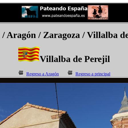
/ Aragón / Zaragoza /
Villalba de
Villalba de Perejil
Regreso a Aragón
Regreso a principal