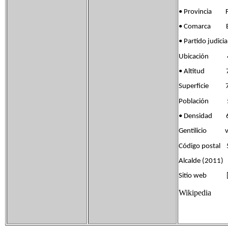
• Provincia Fla
• Comarca Ban
• Partido jud
Ubicación 41°
• Altitud 7
Superficie 7
Población 53
• Densidad 6
Gentilicio vi
Código postal
Alcalde (2011)
Sitio web [ww
Wikipedia