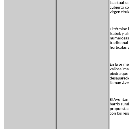
la actual c
cubierto co
virgen titu
El término 
Isabel; y a
numerosas a
tradicional
hortícolas 
En la prime
valiosa im
piedra que 
desaparecid
llaman Aven
El Ayuntam
barrio rura
propuesta d
con los res