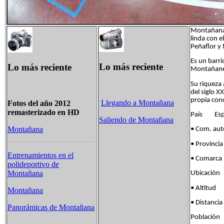
Montañana e
linda con e
Peñaflor y 
Es un barri
Lo más reciente
Lo más reciente
Montañane
Su riqueza 
del siglo X
propia con
Llegando a Montañana
Fotos del año 2012
remasterizado en HD
País Esp
Saliendo de Montañana
Montañana
• Com. 
• Provinc
Entrenamientos en el
• Coma
polideportivo de
Montañana
Ubicac
• Altit
Montañana
• Distanc
Panorámicas de Montañana
Población