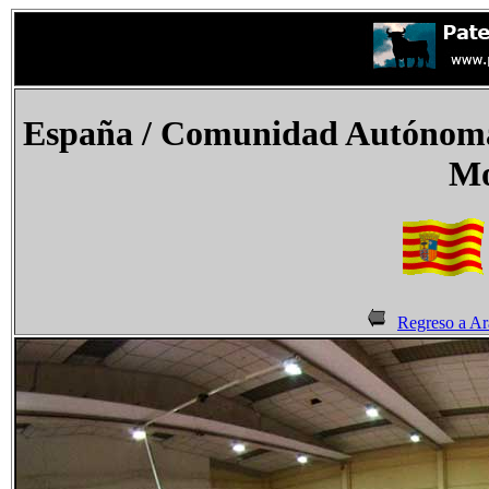
España
/ Comunidad Autónoma 
Mo
Regreso a A