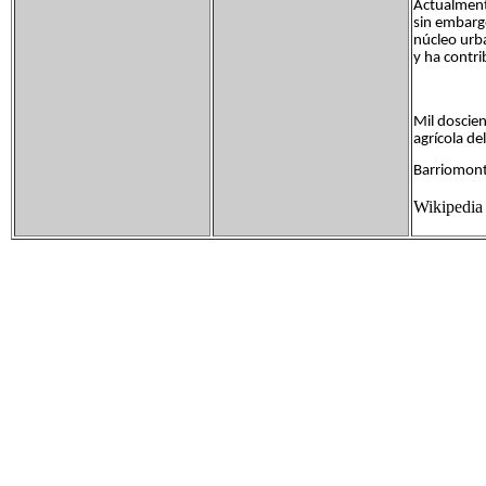
Actualment
sin embarg
núcleo urb
y ha contri
Mil doscien
agrícola de
Barriomon
Wikipedia