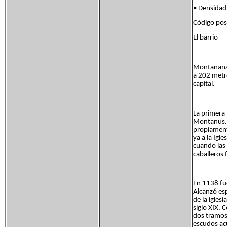
• Densid
Código po
El barrio
Montañana e
a 202 metro
capital.
La primera 
Montanus. 
propiament
ya a la Igl
cuando las 
caballeros 
En 1138 fu
Alcanzó esp
de la igles
siglo XIX. 
dos tramos
escudos ac