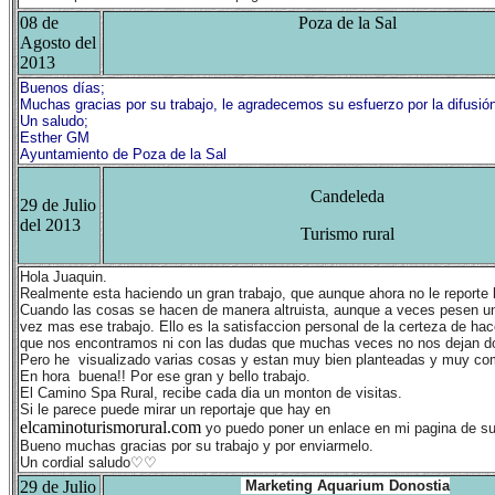
08 de
Poza de la Sal
Agosto del
2013
Buenos días;
Muchas gracias por su trabajo, le agradecemos su esfuerzo por la difusió
Un saludo;
Esther GM
Ayuntamiento de Poza de la Sal
Candeleda
29 de Julio
del 2013
Turismo rural
Hola Juaquin.
Realmente esta haciendo un gran trabajo, que aunque ahora no le reporte 
Cuando las cosas se hacen de manera altruista, aunque a veces pesen un 
vez mas ese trabajo. Ello es la satisfaccion personal de la certeza de h
que nos encontramos ni con las dudas que muchas veces no nos dejan do
Pero he visualizado varias cosas y estan muy bien planteadas y muy co
En hora buena!! Por ese gran y bello trabajo.
El Camino Spa Rural, recibe cada dia un monton de visitas.
Si le parece puede mirar un reportaje que hay en
elcaminoturismorural.com
yo puedo poner un enlace en mi pagina de su 
Bueno muchas gracias por su trabajo y por enviarmelo.
Un cordial saludo♡♡
29 de Julio
Marketing Aquarium Donostia