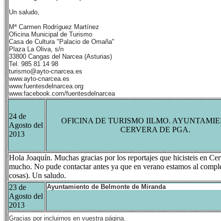
Un saludo,
Mª Carmen Rodríguez Martínez
Oficina Municipal de Turismo
Casa de Cultura "Palacio de Omaña"
Plaza La Oliva, s/n
33800 Cangas del Narcea (Asturias)
Tel.
985 81 14 98
turismo@ayto-cnarcea.es
www.ayto-cnarcea.es
www.fuentesdelnarcea.org
www.facebook.com/fuentesdelnarcea
24 de
OFICINA DE TURISMO IILMO. AYUNTAMI
Agosto del
CERVERA DE PGA.
2013
Hola Joaquín. Muchas gracias por los reportajes que hicisteis en Ce
mucho. No pude contactar antes ya que en verano estamos al completo
cosas). Un saludo.
23 de
Ayuntamiento de Belmonte de Miranda
Agosto del
2013
Gracias por incluirnos en vuestra página.