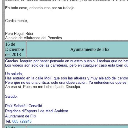
En todo caso, enhorabuena por su trabajo.
Cordialmente,
Pere Regull Riba
Alcalde de Vilafranca del Penedès
16 de
Diciembre
Ayuntamiento de Flix
del 2013
Gracias Joaquín por haber pensado en nuestro pueblo. Lástima que no hay
Los videos son solo de las carreteras, pero en cualquier caso está bien q
Un saludo,
Has entrado en la calle Molí, que son las afueras y muy alejado del centro
Pero que no es una crítica, solo una observación. Ya entendemos que es a
Ah eso si. Pues no me hqbre fijado. Disculpa.
Saludo,
Raül Sabaté i Cervelló
Regidoria d'Esports i de Medi Ambient
Ajuntament de Flix
Tel.
605 729245