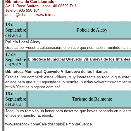
Biblioteca de Can Llaurador
Av. J. Roca Suárez-Llanos, 40 08329 Teià
Telèfon
935 550 104
aressi@diba.cat
·
www.teia.cat
18 de
Septiembre
Policía de Alcoy
del 2013
Policía Local Alcoy
Gracias por vuestra colaboración, el enlace que nos habéis remitido ha si
17 de
Septiembre
Biblioteca Municipal Quevedo Villanueva de los Infantes
del 2013
Biblioteca Municipal Quevedo Villanueva de los Infantes
Gracias, por compartir estos vídeos. Muy interesante es todo lo que este
enlace para que si tu ageenda te lo permita, puedas volverhttp://campech
http://20patios.blogspot.com.es/
16 de
Septiembre
Turismo de Belmonte
del 2013
Joaquín es también un honor para nosotros que hayas pensado en nuestro 
enlace en nuestro facebook.
www.facebook.com/CaleidoscopioBelmonteCuenca