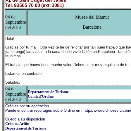
Aj. de Sant Cugat del Vallès
Tel.
93565 70 00
(ext. 3081)
04 de
Museo del Mamut
Septiembre
Barcelona
del 2013
Hola!
Gracias por tu mail. Otra vez te he de felicitar por tan buen trabajo que 
ya lo tengo) las visitas a la casa donde vivió Colón en Barcelona. Tambié
reunimos.
El trabajo que haces tiene mucho valor. Debes estar muy orgulloso de tu t
Estamos en contacto.
Saludos,
04 de
Departament de Turisme
Septiembre
Comú d’Ordino
del 2013
Grácias por su aportación.
Puede encontrar reportages sobre Ordino en :
http://www.ordinoesviu.com
Quedo a su disposición
Cristina Ariño
Departament de Turisme