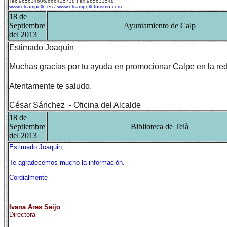
Tel: 965634606/666425738 Fax:965633548
www.elcampello.es
/
www.elcampelloturismo.com
18 de
Septiembre
Ayuntamiento de Calp
del 2013
Estimado Joaquín
Muchas gracias por tu ayuda en promocionar Calpe en la red.
Atentamente te saludo.
César Sánchez - Oficina del Alcalde
18 de
Septiembre
Biblioteca de Teià
del 2013
Estimado Joaquin,
Te agradecemos mucho la información.
Cordialmente
Ivana Ares Seijo
Directora