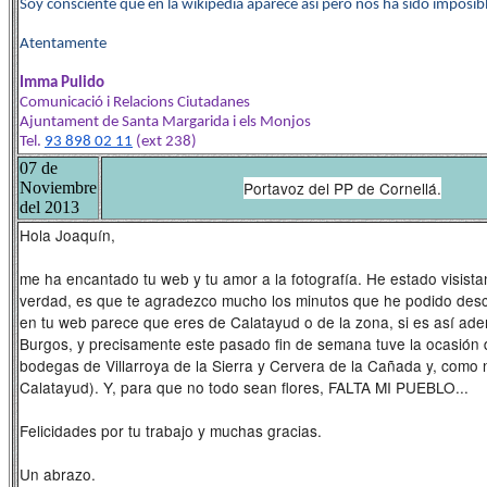
Soy consciente que en la wikipedia aparece así pero nos ha sido imposib
Atentamente
Imma Pulido
Comunicació i Relacions Ciutadanes
Ajuntament de Santa Margarida i els Monjos
Tel.
93 898 02 11
(ext 238)
07 de
Portavoz del PP de Cornellá.
Noviembre
del 2013
Hola Joaquín,
me ha encantado tu web y tu amor a la fotografía. He estado visist
verdad, es que te agradezco mucho los minutos que he podido descon
en tu web parece que eres de Calatayud o de la zona, si es así adem
Burgos, y precisamente este pasado fin de semana tuve la ocasión de
bodegas de Villarroya de la Sierra y Cervera de la Cañada y, como
Calatayud). Y, para que no todo sean flores, FALTA MI PUEBLO...
Felicidades por tu trabajo y muchas gracias.
Un abrazo.