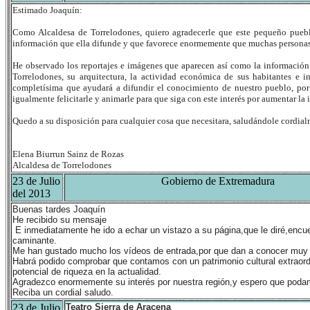
Estimado Joaquín:
Como Alcaldesa de Torrelodones, quiero agradecerle que este pequeño puebl
información que ella difunde y que favorece enormemente que muchas personas 
He observado los reportajes e imágenes que aparecen así como la información rel
Torrelodones, su arquitectura, la actividad económica de sus habitantes e i
completísima que ayudará a difundir el conocimiento de nuestro pueblo, por 
igualmente felicitarle y animarle para que siga con este interés por aumentar la
Quedo a su disposición para cualquier cosa que necesitara, saludándole cordia
Elena Biurrun
Sainz de Rozas
Alcaldesa de Torrelodones
23 de Julio
Gobierno de Extremadura
del 2013
Buenas tardes Joaquín
He recibido su mensaje
E inmediatamente he ido a echar un vistazo a su página,que le diré,encue
caminante.
Me han gustado mucho los vídeos de entrada,por que dan a conocer muy b
Habrá podido comprobar que contamos con un patrimonio cultural extraord
potencial de riqueza en la actualidad.
Agradezco enormemente su interés por nuestra región,y espero que podam
Reciba un cordial saludo.
23 de Julio
Teatro Sierra de Aracena