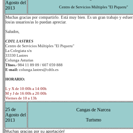
Agosto del
Centro de Servicios Múltiples "El Piqueru"
2013
Muchas gracias por compartirlo. Está muy bien. Es un gran trabajo y esfue
los/as usuarios/as lo puedan apreciar.
Saludos,
CDTL
LASTRES
Centro de Servicios Múltiples "El Piqueru"
La Colegiata s/n
33330 Lastres
Colunga
Asturias
Tfnos.-
984 11 89 09 / 607 059 888
E-mail:
colunga.lastres@cdtls.es
HORARIO:
L y X de 10:00h
a 14:00h
M y J de 16:00h
a 20:00h
Viernes de 10 a 13h
25 de
Cangas de Narcea
Agosto del
Turismo
2013
Muchas gracias por su aportación!