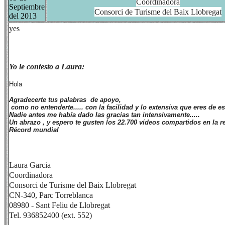
Coordinadora
Septiembre
Consorci de Turisme del Baix Llobregat
del 2013
yes
Yo le contesto a Laura:
Hola
Agradecerte tus palabras de apoyo,
como no entenderte..... con la facilidad y lo extensiva que eres de es
Nadie antes me había dado las gracias tan intensivamente.....
Un abrazo , y espero te gusten los 22.700 vídeos compartidos en la r
Récord mundial
Laura Garcia
Coordinadora
Consorci de Turisme del Baix Llobregat
CN-340, Parc Torreblanca
08980 - Sant Feliu de Llobregat
Tel.
936852400
(ext. 552)