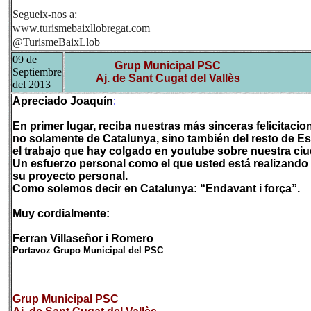
Segueix-nos a:
www.turismebaixllobregat.com
@TurismeBaixLlob
09 de
Grup Municipal PSC
Septiembre
Aj. de Sant Cugat del Vallès
del 2013
Apreciado Joaquín
:
En primer lugar, reciba nuestras más sinceras felicitacio
no solamente de Catalunya, sino también del resto de 
el trabajo que hay colgado en youtube sobre nuestra ciud
Un esfuerzo personal como el que usted está realizando 
su proyecto personal.
Como solemos decir en Catalunya: “Endavant i força”.
Muy cordialmente:
Ferran Villaseñor
i Romero
Portavoz Grupo Municipal del PSC
Grup Municipal PSC