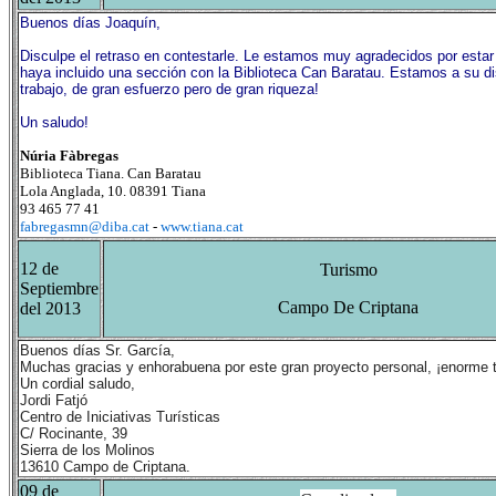
Buenos días Joaquín,
Disculpe el retraso en contestarle. Le estamos muy agradecidos por estar
haya incluido una sección con
la Biblioteca Can
Baratau. Estamos a su di
trabajo, de gran esfuerzo pero de gran riqueza!
Un saludo!
Núria Fàbregas
Biblioteca Tiana. Can Baratau
Lola Anglada, 10. 08391 Tiana
93 465 77 41
fabregasmn@diba.cat
-
www.tiana.cat
12 de
Turismo
Septiembre
Campo De Criptana
del 2013
Buenos días Sr. García,
Muchas gracias y enhorabuena por este gran proyecto personal, ¡enorme t
Un cordial saludo,
Jordi Fatjó
Centro de Iniciativas Turísticas
C/ Rocinante, 39
Sierra de los Molinos
13610 Campo de Criptana.
09 de