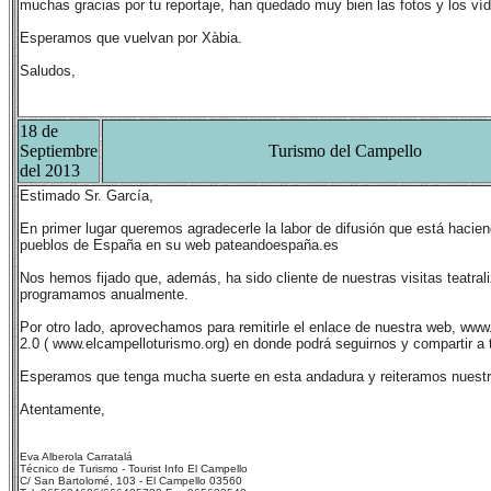
muchas gracias por tu reportaje, han quedado muy bien las fotos y los ví
Esperamos que vuelvan por Xàbia.
Saludos,
18 de
Septiembre
Turismo del Campello
del 2013
Estimado Sr. García,
En primer lugar queremos agradecerle la labor de difusión que está haciendo 
pueblos de España en su web
pateandoespaña.es
Nos hemos fijado que, además, ha sido cliente de nuestras visitas teatrali
programamos anualmente.
Por otro lado, aprovechamos para remitirle el enlace de nuestra web,
www.
2.0 (
www.elcampelloturismo.org) en donde podrá seguirnos y compartir a t
Esperamos que tenga mucha suerte en esta andadura y reiteramos nuestra
Atentamente,
Eva Alberola Carratalá
Técnico de Turismo - Tourist Info El Campello
C/ San Bartolomé, 103 - El Campello 03560