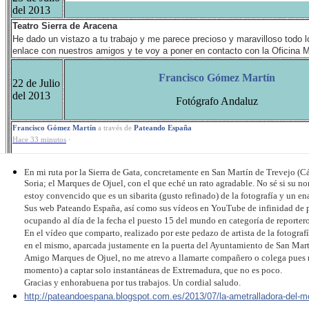
del 2013
Teatro Sierra de Aracena
He dado un vistazo a tu trabajo y me parece precioso y maravilloso todo l
enlace con nuestros amigos y te voy a poner en contacto con la Oficina Mu
Francisco Gómez Martín
22 de Julio
del 2013
Fotógrafo Andaluz
Francisco Gómez Martín
a través de
Pateando España
Hace 33 minutos
·
En mi ruta por la Sierra de Gata, concretamente en San Martín de Trevejo (C
Soria; el Marques de Ojuel, con el que eché un rato agradable. No sé si su no
estoy convencido que es un sibarita (gusto refinado) de la fotografía y un 
Sus web Pateando España, así como sus vídeos en YouTube de infinidad de 
ocupando al día de la fecha el puesto 15 del mundo en categoría de reportero
En el vídeo que comparto, realizado por este pedazo de artista de la fotografía
en el mismo, aparcada justamente en la puerta del Ayuntamiento de San Mart
Amigo Marques de Ojuel, no me atrevo a llamarte compañero o colega pues mi
momento) a captar solo instantáneas de Extremadura, que no es poco.
Gracias y enhorabuena por tus trabajos. Un cordial saludo.
http://
pateandoespana.blogspot.com.es/
2013/07/
la-ametralladora-del-