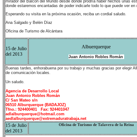
mirador del Balcón del Mundo desde donde prodría haber hechos unas est
donde estaremos encantadas de poder indicarle todo lo que puede ver en 
Esperando su visita en la próxima ocasión, reciba un cordial saludo.
Ana Salgado y Belén Díaz
Oficina de Turismo de Alcántara
Albuerquerque
15 de Julio
del 2013
Juan Antonio Robles Román
Buenas tardes, enhorabuena por su trabajo y muchas gracias por elegir Al
de comunicación locales.
Un saludo.
Agencia de Desarrollo Local
Juan Antonio Robles Román
C/ San Mateo s/n
06510 Alburquerque (BADAJOZ)
Tfno.:
924400401
Fax:
924401047
adlalburquerque@hotmail.com
aedlalburquerque@extremaduratrabaja.net
15 de Julio
Oficina de Turismo de Talavera de la Reina
del 2013