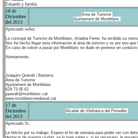
Eduardo y familia
18 de
Àrea de Turisme
Diciembre
Ajuntament de Montblanc
del 2013
Apreciado señor,
La concejal de Turismo de Montblanc, Ariadna Ferrer, ha recibido su men
Nos ha hecho llegar esta información al área de turismo y es por eso que
En caso de volver a pasar por Montblanc no dude en ponerse en contacto
Atentamente,
Joaquim Queralt i Basterra
Àrea de Turisme
Ajuntament de Montblanc
629 73 05 62
jqueralt@montblanc.cat
www.montblancmedieval.cat
17 de
Diciembre
Alcalde de Vilafranca del Penedès
del 2013
Apreciado Sr.,
Le felicito por su trabajo. Espero el fin de semana para poder ver con det
destacar de nuestra ciudad, se lo haré saber y, si es necesario, le enviar